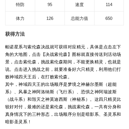
特防
95
速度
114
体力
126
总能力值
650
获得方法
帕诺星系与索伦森决战就可获得对应精元，具体是点击左下
角的大地图，点击【决战索伦森】图标就直接传送到活动场
景，点击索伦森，挑战索伦森期间，不能更换精灵，也就是
说。点击进入挑战之前，就要准备好六只精灵，利用他们打
败神域四天王后，在打败索伦森。
其中，神域四天王的出场顺序是梦境之神赫尔墨斯（超能
系）、风暴之神阿洛纳斯（飞行系）、恐惧之神阿瑞波斯
（战斗系）和毁灭之神莫迪西斯（神秘系）。这四只精灵比
较好对付，最难的还是索伦森，挑战索伦森，一共有分身和
真身情况下的三种形态，出场顺序分别是暗影系、圣灵系和
暗影圣灵系！