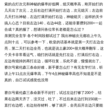
索的点灯次元和神秘的爆率好低啊，熄灭概率高，刚开始打的
几天出了次元，之后右边打满开始打左边，次元熄灭；左边前
几天打出神秘，左边打满开始打右边，神秘熄灭；这样的关卡
搞人心态？目前左边140，右边44息，还能非要攒到200+一起
合成？真的服了，想请问各位常长老都是怎么过？
亲测完全玄学 各个时间段都试过了 我出神秘次元都在上午九
点到十点 ，可以参考一下，欧皇的话基本就是第一天打左边全
亮，第二天打右边全亮，也就是说土豪200+很大概率翻车，这
个关卡非常看运气，稳打的话就是先打左边，打满后打右边，
左边有熄掉的再打左边，循环往复，乐此不疲，慢慢就出了。
赛尔号索伦森三条命好难，新手要怎么打？有无玄学打法，听
讲上午11点次元爆率高，下午4点神秘爆率高也不知道是不是
真的，自己试试感觉也没用
赛尔号索伦森三条命新手不好打，试过左边打够了200个，结
果右边两天齐了，没灭过，吐了，不过后来左边打到150就一
直打右边吧，右边别存材料，够了就开，全亮后开左边只要能