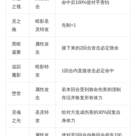
命中后100%使对手害怕
之视
击
灵之
暗影圣
先制+1
殇
灵特攻
黑暗
属性攻
接下来的2回合攻击必定致命
凝聚
击
追踪
暗影特
1回合内直接攻击必定命中
魔影
攻
属性攻
若本回合受到致命伤害则强制
堕世
击
存活并恢复所有体力
灵魂
圣灵特
给对方造成伤害的30%回复自
之光
攻
身体力
属性攻
使对手5回合内每回合损失100