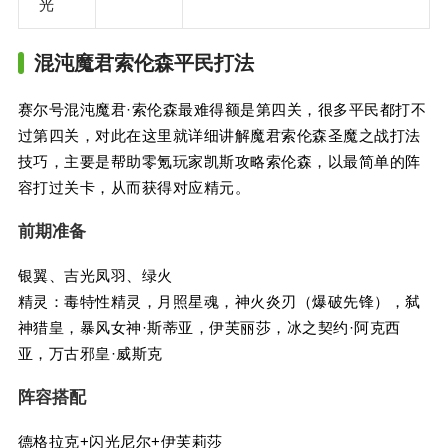
光
混沌魔君索伦森平民打法
赛尔号混沌魔君·索伦森最难得额是第四关，很多平民都打不
过第四关，对此在这里就详细讲解魔君索伦森圣魔之战打法
技巧，主要是帮助零氪玩家凯斯攻略索伦森，以最简单的阵
容打过关卡，从而获得对应精元。
前期准备
银翼、吉光凤羽、绿火
精灵：毒特性精灵，月照星魂，神火炎刃（爆破先锋），弑
神猎皇，暴风女神·斯蒂亚，伊芙丽莎，冰之契约·阿克西
亚，万古邪皇·威斯克
阵容搭配
德格拉克+闪光尼尔+伊芙莉莎