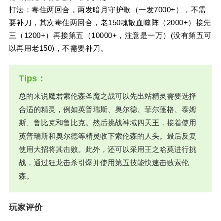
打法：毒住两回合，两发暗月守护歌（一发7000+），不需
要补刀，其次毒住两回合，老150魂散血噬阵（2000+）接先
三（1200+）再接第五（10000+，注意是一万）(没有第五可
以再用老150)，不需要补刀。
总的来说魔君索伦森圣魔之战可以先出站精灵需要选择
合适的精灵，例如英普瑞斯、奥尔德、菲尔蓬格、泰姆
斯、鲁比克和鲁比克。然后挑战神域四天王，接着使用
英普瑞斯和奥尔德等精灵收下索伦森的人头。最后反复
使用大招将其击败。此外，还可以采用王之哈莫进行挑
战，通过狂龙击杀引爆并使用第五技能快速击败索伦
森。
玩家评价