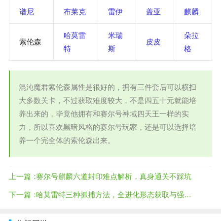
谱尼
布莱克
雷伊
盖亚
麒麟
哈莫雷
米瑞
朵拉
索伦森
皮皮
特
斯
格
混沌魔君索伦森属性是很好的，拥有三件套后可以横扫
大多数关卡，不过获取难度较大，不是四五十元就能培
养出来的，毕竟他拥有和赛尔号神域四天王一样的实
力，所以喜欢黑暗风格的赛尔号玩家，还是可以选择培
养一个完全体的索伦森出来。
上一篇：
赛尔号麒麟六道封印难点解析，真身通关不踩坑
下一篇：
哈莫雷特三种抓捕方法，全进化形态获取与强度分析