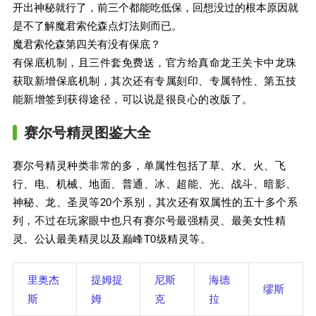
开出神秘就行了，前三个都能吃低保，回想没过的根本原因就
是不了解魔君索伦森点灯法则而已。
魔君索伦森第四关有没有保底？
有保底机制，且三件套免费送，官方给真命龙王关卡中龙珠
获取新增保底机制，其次还有专属刻印、专属特性、第五技
能新增签到获得途径，可以说是很良心的改版了。
赛尔号精灵图鉴大全
赛尔号精灵种类非常的多，单属性包括了草、水、火、飞
行、电、机械、地面、普通、冰、超能、光、战斗、暗影、
神秘、龙、圣灵等20个系别，其次还有双属性的五十多个系
列，不过在玩家眼中也只有赛尔号最强精灵、最美女性精
灵、公认最美精灵以及巅峰T0级精灵等。
里奥杰
提姆提
尼斯
海德
缪斯
斯
姆
克
拉