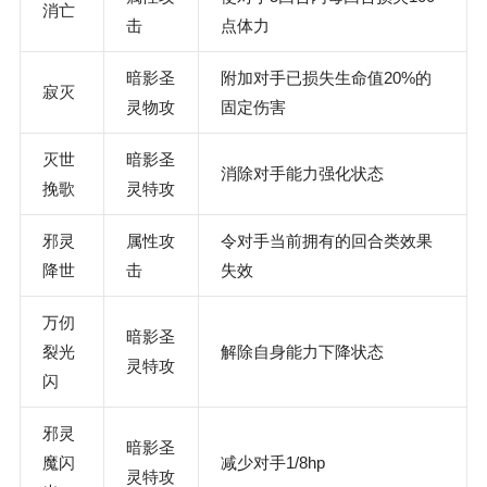
消亡
击
点体力
暗影圣
附加对手已损失生命值20%的
寂灭
灵物攻
固定伤害
灭世
暗影圣
消除对手能力强化状态
挽歌
灵特攻
邪灵
属性攻
令对手当前拥有的回合类效果
降世
击
失效
万仞
暗影圣
裂光
解除自身能力下降状态
灵特攻
闪
邪灵
暗影圣
魔闪
减少对手1/8hp
灵特攻