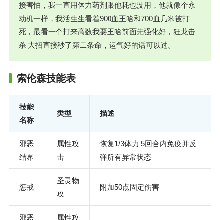
接害怕，我一直用体力药剂跟他耗也没用，他就像个永
动机一样，我活生生看着900血王哈和700血几米被打
死，最看一个打来高数我要王哈前面先强化好，狂龙击
杀 大招直接秒了第二条命，运气好的话可以过。
索伦森技能表
技能
类型
描述
名称
邪恶
属性攻
恢复1/3体力 5回合内免疫并反
结界
击
弹所有异常状态
圣灵物
惩戒
附加50点固定伤害
攻
邪恶
属性攻