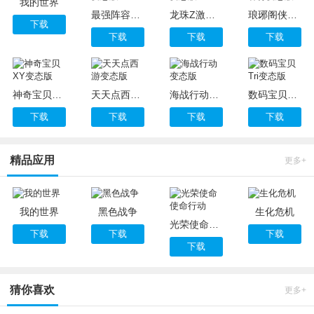
我的世界
最强阵容变态版
龙珠Z激战变态版
琅琊阁侠客行变态版
下载
下载
下载
下载
神奇宝贝XY变态版
天天点西游变态版
海战行动变态版
数码宝贝Tri变态版
下载
下载
下载
下载
精品应用
更多+
我的世界
黑色战争
生化危机
光荣使命使命行动
下载
下载
下载
下载
猜你喜欢
更多+