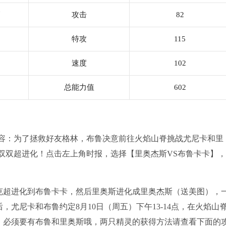
高
攻击
82
特攻
115
速度
102
总能力值
602
内容：为了拯救好友格林，布鲁决意前往火焰山脊挑战尤尼卡和里
与里奥斯双双超进化！点击左上角时报，选择【里奥杰斯VS布鲁卡卡】，
克超进化到布鲁卡卡，然后里奥斯进化成里奥杰斯（送美图），
尤尼卡和布鲁约定8月10日（周五）下午13-14点，在火焰山
，必须要有布鲁和里奥斯哦，两只精灵的获得方法请查看下面的