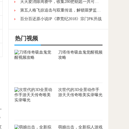
天天爱消除周赛中，收集280把钥匙一共可以获得多少积分?
第五人格飞掠追击与双重传送，解锁噩梦监管者的高阶操作技巧
百分百还原小说IP《莽荒纪2018》宗门PK开战
热门视频
刀塔传奇吸血鬼觉醒视频
攻略
次世代的3D全景动作手
游天天传奇唯美实录曝光
一
脊
攻
萌娘出击，全新拟人游戏