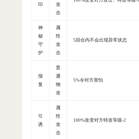
100%改变对方攻击、特攻等级-
印
攻
击
神
属
秘
性
5回合内不会出现异常状态
守
攻
护
击
普
报
通
5%令对方害怕
复
物
攻
属
引
性
100%改变对方特攻等级-2
诱
攻
击