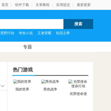
首页
|
软件下载
|
文章教程
|
应用提交
|
最新更新
荒野行动
奇热小说
王者荣耀
轮回之希
专题
热门游戏
我的世界
黑色战争
光荣使命使
命行动