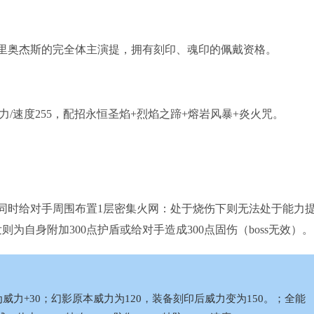
是里奥杰斯的完全体主演提，拥有刻印、魂印的佩戴资格。
力/速度255，配招永恒圣焰+烈焰之蹄+熔岩风暴+炎火咒。
，同时给对手周围布置1层密集火网：处于烧伤下则无法处于能力
为自身附加300点护盾或给对手造成300点固伤（boss无效）。
力+30；幻影原本威力为120，装备刻印后威力变为150。；全能