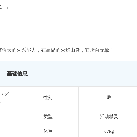
之一。
有强大的火系能力，在高温的火焰山脊，它所向无敌！
基础信息
体：火
性别
雌
）
类型
活动精灵
体重
67kg