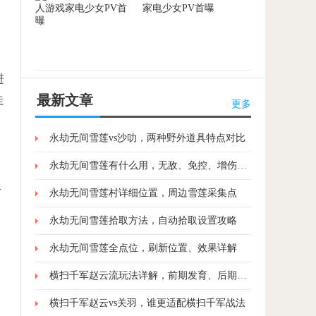
家电少女PV首曝
进
最新文章
走
更多
永劫无间雪莲vs沙叻，两种野外道具特点对比
永劫无间雪莲有什么用，无敌、免控、增伤三大效果解析
水
永劫无间雪莲村详细位置，周边雪莲采集点
永劫无间雪莲拾取方法，自动拾取设置攻略
永劫无间雪莲全点位，刷新位置、效果详解
横扫千军赵云流玩法详解，前期发育、后期收割思路
横扫千军赵云vs关羽，谁更适配横扫千军战法