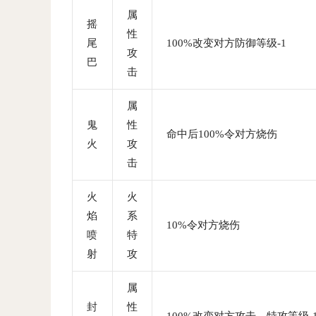
属
摇
性
尾
100%改变对方防御等级-1
攻
巴
击
属
鬼
性
命中后100%令对方烧伤
火
攻
击
火
火
焰
系
10%令对方烧伤
喷
特
射
攻
属
封
性