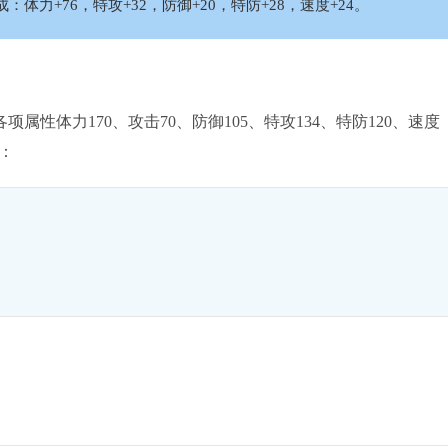
力+76，特攻+32，防御+20，特防+28，速度+24。
项属性体力170、攻击70、防御105、特攻134、特防120、速度
：