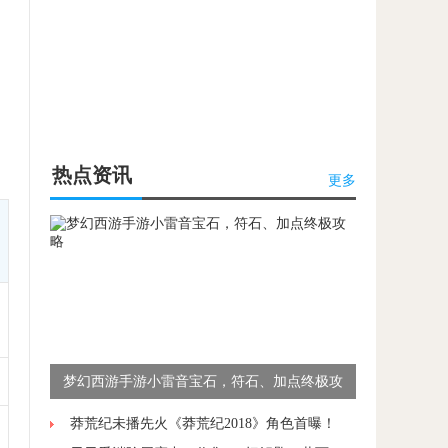
热点资讯
更多
梦幻西游手游小雷音宝石，符石、加点终极攻
略
莽荒纪未播先火《莽荒纪2018》角色首曝！