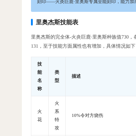
刻印——火炎巨鹿·里奥斯专属全能刻印，能力加成：体
里奥杰斯技能表
里奥杰斯的完全体-火炎巨鹿·里奥斯种族值730，各
131，至于技能方面属性也有增加，具体情况如下
技
能
类
描述
名
型
称
火
火
系
10%令对方烧伤
花
特
攻