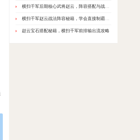
横扫千军后期核心武将赵云，阵容搭配与战力突破
横扫千军赵云战法阵容秘籍，学会直接制霸全服
赵云宝石搭配秘籍，横扫千军前排输出流攻略
提