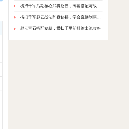
横扫千军后期核心武将赵云，阵容搭配与战力突破
横扫千军赵云战法阵容秘籍，学会直接制霸全服
赵云宝石搭配秘籍，横扫千军前排输出流攻略