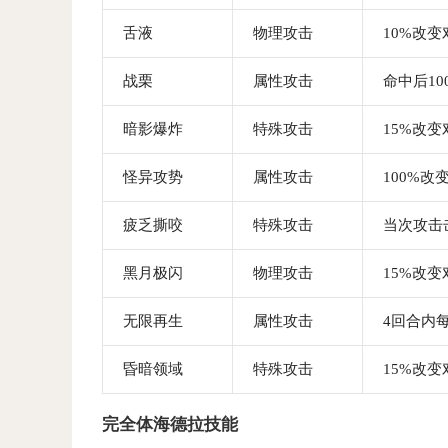
舌液
物理攻击
10%改变
战栗
属性攻击
命中后1
暗影爆炸
特殊攻击
15%改变
怪异攻势
属性攻击
100%
疲乏撕咬
特殊攻击
当次攻击
黑月极闪
物理攻击
15%改变
无限再生
属性攻击
4回合内每
昏暗领域
特殊攻击
15%改变
完全体海德拉技能