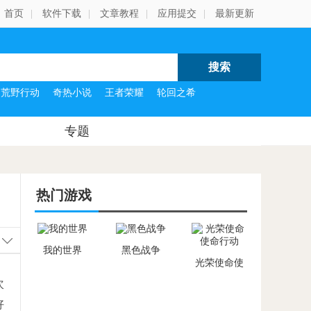
首页
|
软件下载
|
文章教程
|
应用提交
|
最新更新
荒野行动
奇热小说
王者荣耀
轮回之希
专题
热门游戏
我的世界
黑色战争
光荣使命使
命行动
次
好