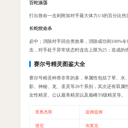
百蛇涤荡
打出致命一击则附加对手最大体力1/3的百分比伤
长蛇绞命杀
必中；消除对手回合类效果，消除成功则100%令对
击，对手处于异常状态时连击上限为25；造成的伤害
赛尔号精灵图鉴大全
赛尔号精灵种类非常的多，单属性包括了草、水
影、神秘、龙、圣灵等20个系别，其次还有双属
女性精灵、公认最美精灵以及巅峰T0级精灵等。
里奥杰斯
提姆提姆
谱尼
布莱克