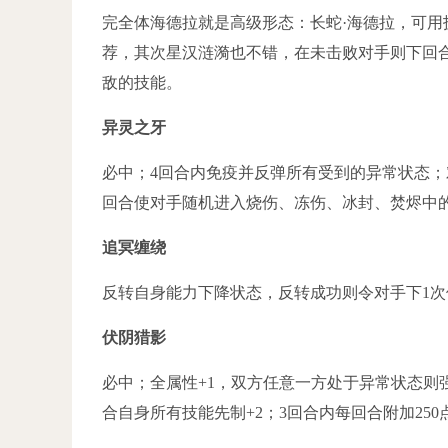
完全体海德拉就是高级形态：长蛇·海德拉，可
荐，其次星汉涟漪也不错，在未击败对手则下回合
敌的技能。
异灵之牙
必中；4回合内免疫并反弹所有受到的异常状态；
回合使对手随机进入烧伤、冻伤、冰封、焚烬中的
追冥缠绕
反转自身能力下降状态，反转成功则令对手下1
伏阴猎影
必中；全属性+1，双方任意一方处于异常状态则强化
合自身所有技能先制+2；3回合内每回合附加25