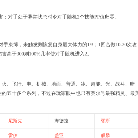
害；对手处于异常状态时令对手随机2个技能PP值归零。
手束缚，未触发则恢复自身最大体力的1/3；1回合做10-20次攻
高于300则100%几率使对手随机进入2。
、火、飞行、电、机械、地面、普通、冰、超能、光、战斗、暗
性的五十多个系列，不过在玩家眼中也只有赛尔号最强精灵、最
尼斯克
海德拉
缪斯
雷伊
盖亚
麒麟