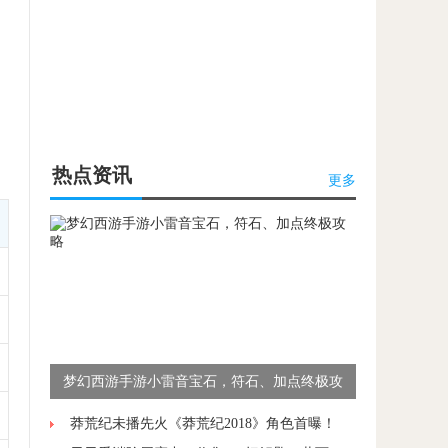
热点资讯
更多
梦幻西游手游小雷音宝石，符石、加点终极攻
略
莽荒纪未播先火《莽荒纪2018》角色首曝！