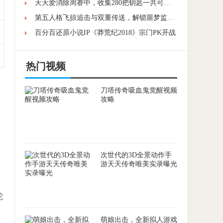
天天爱消除周赛中，收集280把钥匙一共可以获得多少积分?
第五人格飞掠追击与双重传送，解锁噩梦监管者的高阶操作技巧
百分百还原小说IP《莽荒纪2018》宗门PK开战
热门视频
刀塔传奇吸血鬼觉醒视频
攻略
，
，
次世代的3D全景动作手
游天天传奇唯美实录曝光
蛇
萌娘出击，全新拟人游戏