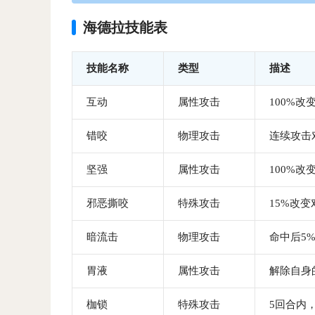
海德拉技能表
技能名称
类型
描述
互动
属性攻击
100%改
错咬
物理攻击
连续攻击
坚强
属性攻击
100%改
邪恶撕咬
特殊攻击
15%改变
暗流击
物理攻击
命中后5
胃液
属性攻击
解除自身
枷锁
特殊攻击
5回合内