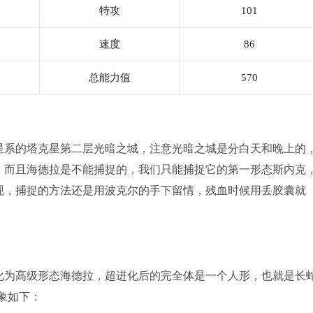
特攻
101
速度
86
总能力值
570
星系的塔克星第二层光暗之城，注意光暗之城是分白天和晚上的
，而且海德拉是不能捕捉的，我们只能捕捉它的第一形态斯内克
现，捕捉的方法还是用波克尔的手下留情，残血时候用丢胶囊就
化为高级形态海德拉，超进化后的完全体是一个人形，也就是长
象如下：