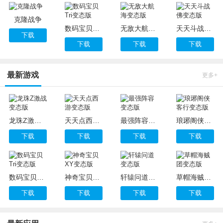
克隆战争
数码宝贝Tri变态版
无敌大航海变态版
天天斗战佛变态版
下载
下载
下载
下载
最新游戏
更多+
龙珠Z激战变态版
天天点西游变态版
最强阵容变态版
琅琊阁侠客行变态版
下载
下载
下载
下载
数码宝贝Tri变态版
神奇宝贝XY变态版
轩辕问道变态版
草帽海贼团变态版
下载
下载
下载
下载