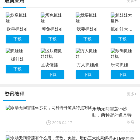
最新应用
更多+
欧皇抓娃娃
顽兔抓娃娃
我要抓娃娃
抓娃娃大世界
下载
下载
下载
下载
抓娃娃
区块链抓娃娃机
万人抓娃娃
乐蜀抓娃娃机
下载
下载
下载
下载
资讯教程
更多+
永劫无间雪莲vs沙
叻，两种野外道具特
点对比
攻略
2026-04-17
永劫无间雪