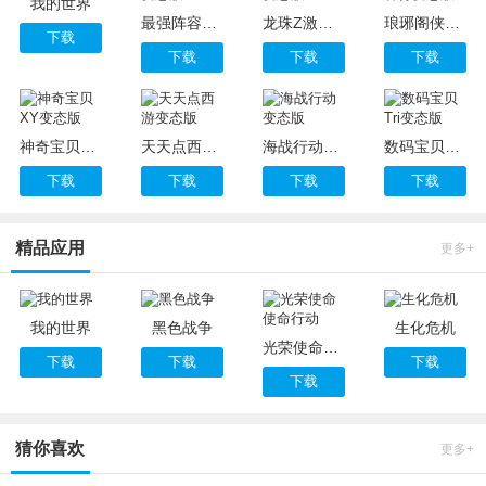
我的世界
最强阵容变态版
龙珠Z激战变态版
琅琊阁侠客行变态版
下载
下载
下载
下载
神奇宝贝XY变态版
天天点西游变态版
海战行动变态版
数码宝贝Tri变态版
下载
下载
下载
下载
精品应用
更多+
我的世界
黑色战争
生化危机
光荣使命使命行动
下载
下载
下载
下载
猜你喜欢
更多+