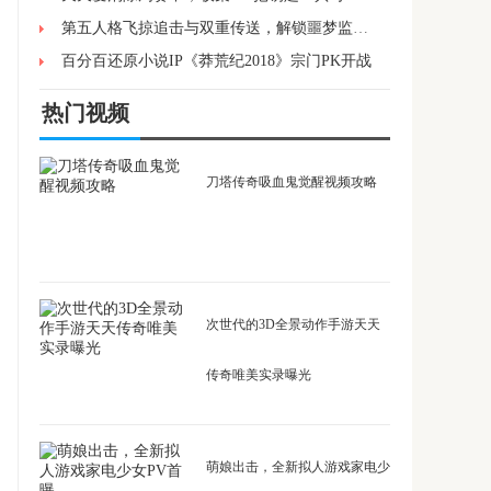
第五人格飞掠追击与双重传送，解锁噩梦监管者的高阶操作技巧
百分百还原小说IP《莽荒纪2018》宗门PK开战
热门视频
刀塔传奇吸血鬼觉醒视频攻略
次世代的3D全景动作手游天天
传奇唯美实录曝光
萌娘出击，全新拟人游戏家电少