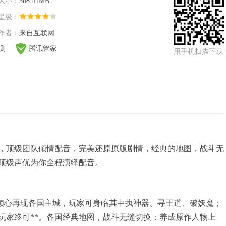
大小：
308.41MB
星级：
作者：
来自互联网
检测
腾讯管家
用手机扫描下载
，顶级团队倾情配音，完美还原原版剧情，经典的地图，战斗无
顶级声优为你全程演绎配音。
倾心再现各国主城，玩家可身临其中执神器、寻王道、破妖魔；
玩家终可**。各国经典地图，战斗无缝切换；养成原作人物上