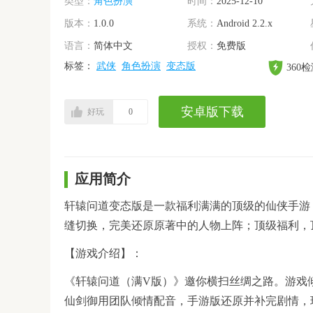
类型：
角色扮演
时间：
2025-12-10
版本：
1.0.0
系统：
Android 2.2.x
语言：
简体中文
授权：
免费版
标签：
武侠
角色扮演
变态版
360
安卓版下载
好玩
0
应用简介
轩辕问道变态版是一款福利满满的顶级的仙侠手游
缝切换，完美还原原著中的人物上阵；顶级福利，
【游戏介绍】：
《轩辕问道（满V版）》邀你横扫丝绸之路。游戏
仙剑御用团队倾情配音，手游版还原并补完剧情，