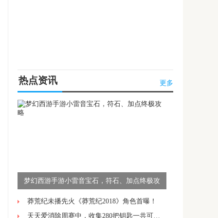
热点资讯
更多
梦幻西游手游小雷音宝石，符石、加点终极攻
略
莽荒纪未播先火《莽荒纪2018》角色首曝！
天天爱消除周赛中，收集280把钥匙一共可以获得多少积分?