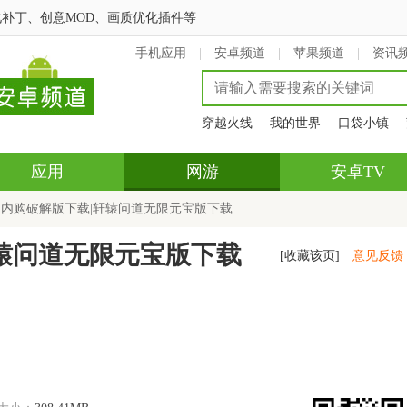
补丁、创意MOD、画质优化插件等
手机应用
|
安卓频道
|
苹果频道
|
资讯
穿越火线
我的世界
口袋小镇
应用
网游
安卓TV
道内购破解版下载|轩辕问道无限元宝版下载
辕问道无限元宝版下载
[收藏该页]
意见反馈