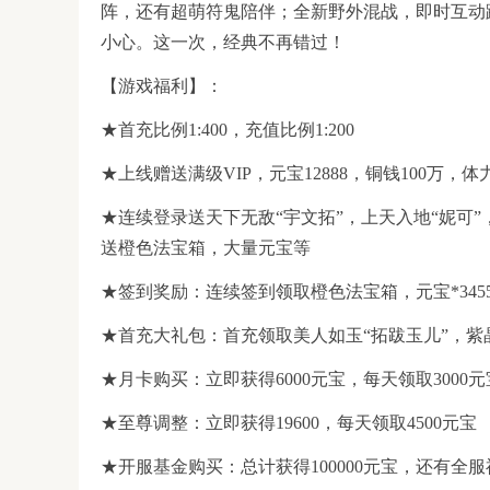
阵，还有超萌符鬼陪伴；全新野外混战，即时互动
小心。这一次，经典不再错过！
【游戏福利】：
★首充比例1:400，充值比例1:200
★上线赠送满级VIP，元宝12888，铜钱100万，体
★连续登录送天下无敌“宇文拓”，上天入地“妮可”
送橙色法宝箱，大量元宝等
★签到奖励：连续签到领取橙色法宝箱，元宝*345
★首充大礼包：首充领取美人如玉“拓跋玉儿”，紫
★月卡购买：立即获得6000元宝，每天领取3000元
★至尊调整：立即获得19600，每天领取4500元宝
★开服基金购买：总计获得100000元宝，还有全