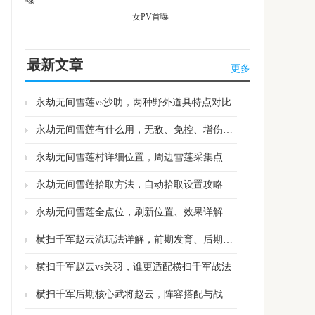
女PV首曝
最新文章
更多
永劫无间雪莲vs沙叻，两种野外道具特点对比
永劫无间雪莲有什么用，无敌、免控、增伤三大效果解析
永劫无间雪莲村详细位置，周边雪莲采集点
永劫无间雪莲拾取方法，自动拾取设置攻略
永劫无间雪莲全点位，刷新位置、效果详解
横扫千军赵云流玩法详解，前期发育、后期收割思路
横扫千军赵云vs关羽，谁更适配横扫千军战法
横扫千军后期核心武将赵云，阵容搭配与战力突破