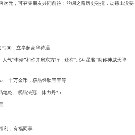
跨次元，可召集朋友共同前往；丝绸之路历史碰撞，劫镖出没要
力*200，立享超豪华待遇
，人气“李靖”和你并肩东方行，还有“北斗星君”助你神威天降，
53，十万金币，极品经验宝宝等
晶笔乾、紫晶法冠、体力丹*5
宝
服福利，有福同享