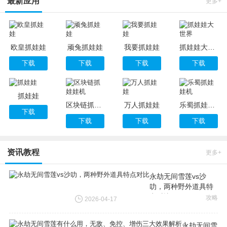
最新应用
更多+
欧皇抓娃娃
顽兔抓娃娃
我要抓娃娃
抓娃娃大世界
下载
下载
下载
下载
抓娃娃
区块链抓娃娃机
万人抓娃娃
乐蜀抓娃娃机
下载
下载
下载
下载
资讯教程
更多+
永劫无间雪莲vs沙
叻，两种野外道具特
点对比
攻略
2026-04-17
永劫无间雪