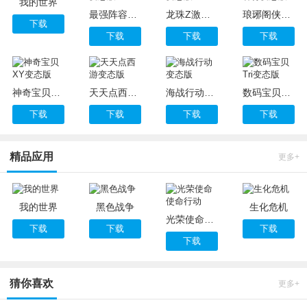
我的世界
最强阵容变态版
龙珠Z激战变态版
琅琊阁侠客行变态版
下载
下载
下载
下载
神奇宝贝XY变态版
天天点西游变态版
海战行动变态版
数码宝贝Tri变态版
下载
下载
下载
下载
精品应用
更多+
我的世界
黑色战争
生化危机
光荣使命使命行动
下载
下载
下载
下载
猜你喜欢
更多+