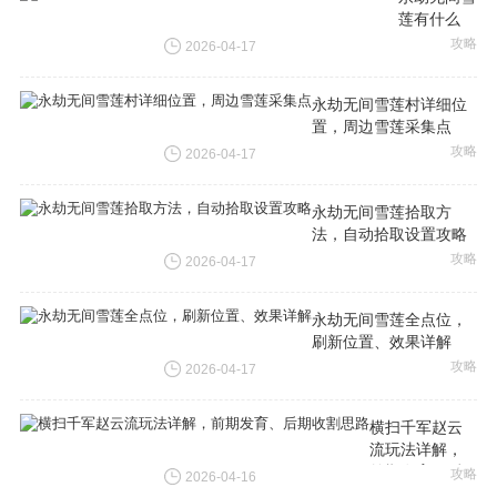
莲有什么
用，无敌、
攻略
2026-04-17
免控、增伤
三大效果解
永劫无间雪莲村详细位
析
置，周边雪莲采集点
攻略
2026-04-17
永劫无间雪莲拾取方
法，自动拾取设置攻略
攻略
2026-04-17
永劫无间雪莲全点位，
刷新位置、效果详解
攻略
2026-04-17
横扫千军赵云
流玩法详解，
前期发育、后
攻略
2026-04-16
期收割思路