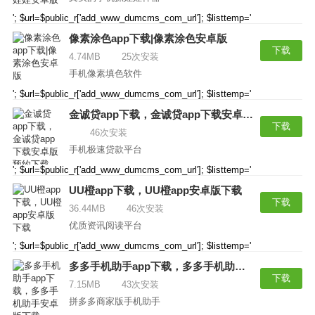
'; $url=$public_r['add_www_dumcms_com_url']; $listtemp='
像素涂色app下载|像素涂色安卓版
下载
4.74MB
25次安装
手机像素填色软件
'; $url=$public_r['add_www_dumcms_com_url']; $listtemp='
金诚贷app下载，金诚贷app下载安卓版预约下载
下载
46次安装
手机极速贷款平台
'; $url=$public_r['add_www_dumcms_com_url']; $listtemp='
UU橙app下载，UU橙app安卓版下载
下载
36.44MB
46次安装
优质资讯阅读平台
'; $url=$public_r['add_www_dumcms_com_url']; $listtemp='
多多手机助手app下载，多多手机助手安卓版下载
下载
7.15MB
43次安装
拼多多商家版手机助手