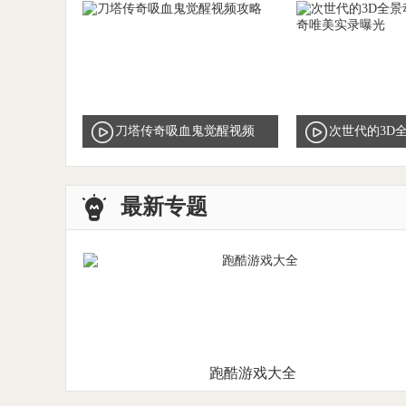
刀塔传奇吸血鬼觉醒视频
次世代的3D
攻略
天天传奇唯美
最新专题
跑酷游戏大全