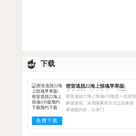
下载
密室逃脱22海上惊魂苹果版|
密室逃脱22海上惊魂iOS版预
密室逃脱22海上惊魂iOS版是一款密
约下载预约下载
解谜游戏，采用隔离的方式让玩家探
索谜题内容，出来门...
免费下载