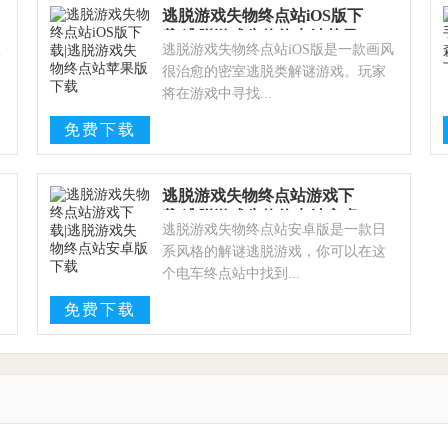
逃脱游戏失物终点站iOS版下
载|逃脱游戏失物终点站苹果
款
逃脱游戏失物终点站iOS版是一款画风
版下载
很治愈的密室逃脱类解谜游戏。玩家
将在游戏中寻找...
免费下载
逃脱游戏失物终点站游戏下
载|逃脱游戏失物终点站安卓
逃脱游戏失物终点站安卓版是一款日
版下载
系风格的解谜逃脱游戏，你可以在这
个电车终点站中找到...
免费下载