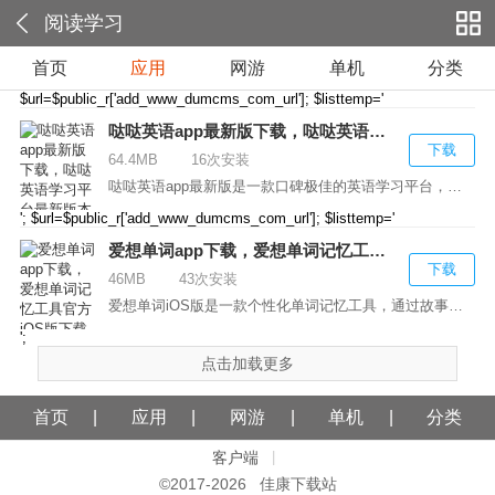
阅读学习
首页
应用
网游
单机
分类
$url=$public_r['add_www_dumcms_com_url']; $listtemp='
哒哒英语app最新版下载，哒哒英语学习平台最新版本
下载
64.4MB
16次安装
哒哒英语app最新版是一款口碑极佳的英语学习平台，在...
'; $url=$public_r['add_www_dumcms_com_url']; $listtemp='
爱想单词app下载，爱想单词记忆工具官方iOS版下载
下载
46MB
43次安装
爱想单词iOS版是一款个性化单词记忆工具，通过故事场...
';
点击加载更多
首页
应用
网游
单机
分类
客户端
|
©2017-
2026 佳康下载站