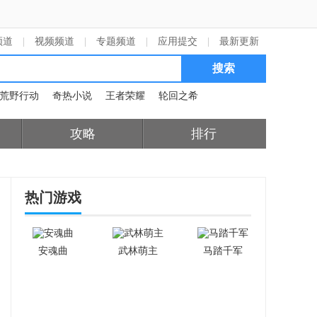
频道
|
视频频道
|
专题频道
|
应用提交
|
最新更新
荒野行动
奇热小说
王者荣耀
轮回之希
攻略
排行
热门游戏
安魂曲
武林萌主
马踏千军