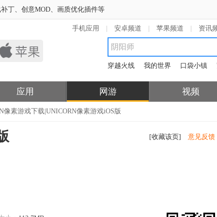
补丁、创意MOD、画质优化插件等
手机应用
|
安卓频道
|
苹果频道
|
资讯
穿越火线
我的世界
口袋小镇
应用
网游
视频
ORN像素游戏下载|UNICORN像素游戏iOS版
版
[收藏该页]
意见反馈