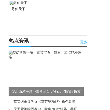
寻仙天下
热点资讯
更多
梦幻西游手游小雷音宝石，符石、加点终极攻
略
莽荒纪未播先火《莽荒纪2018》角色首曝！
天天爱消除周赛中，收集280把钥匙一共可以获得多少积分?