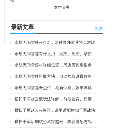
女PV首曝
最新文章
更多
永劫无间雪莲vs沙叻，两种野外道具特点对比
永劫无间雪莲有什么用，无敌、免控、增伤三大效果解析
永劫无间雪莲村详细位置，周边雪莲采集点
永劫无间雪莲拾取方法，自动拾取设置攻略
永劫无间雪莲全点位，刷新位置、效果详解
横扫千军赵云流玩法详解，前期发育、后期收割思路
横扫千军赵云vs关羽，谁更适配横扫千军战法
横扫千军后期核心武将赵云，阵容搭配与战力突破